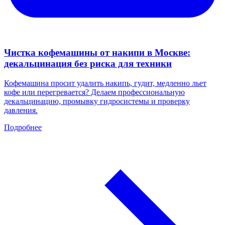
Чистка кофемашины от накипи в Москве:
декальцинация без риска для техники
Кофемашина просит удалить накипь, гудит, медленно льет
кофе или перегревается? Делаем профессиональную
декальцинацию, промывку гидросистемы и проверку
давления.
Подробнее